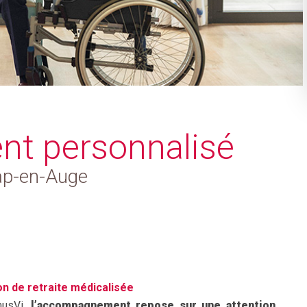
t personnalisé
ap-en-Auge
 de retraite médicalisée
musVi,
l’accompagnement repose sur une attention