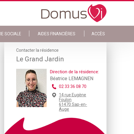
IE SOCIALE
AIDES FINANCIÈRES
ACCÈS
Contacter la résidence
Le Grand Jardin
Direction de la résidence:
Béatrice LEMAGNEN
02 33 36 08 70
14 rue Eugène
Foulon
61470 Sap-en-
Auge