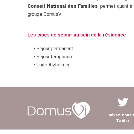
Conseil National des Familles
, permet quant à 
groupe DomusVi.
Les types de séjour au sein de la résidence
Séjour permanent
Séjour temporaire
Unité Alzheimer
Suivez-nous 
Twitter