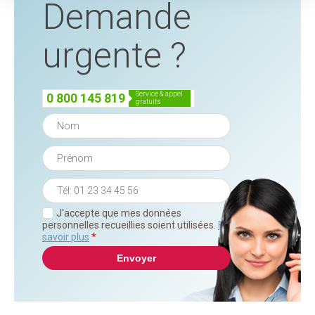
Demande
urgente ?
service & appel
0 800 145 819
gratuits
J'accepte que mes données
personnelles recueillies soient utilisées.
En
savoir plus
*